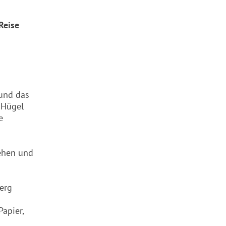
 Reise
 und das
 Hügel
e
sehen und
berg
apier,