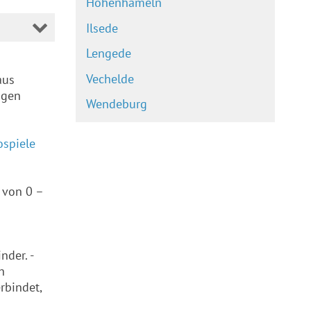
Hohenhameln
Ilsede
Lengede
Vechelde
aus
ngen
Wendeburg
ospiele
 von 0 –
nder. -
h
rbindet,