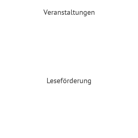
Veranstaltungen
Bee und Blue Bots
Hier klicken
Leseförderung
LÜK