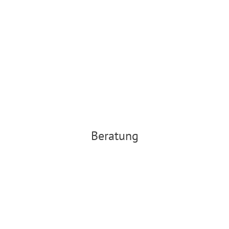
Direktsuche Games
Hier klicken
Beratung
Direktsuche im
Onlinekatalog
Hier klicken