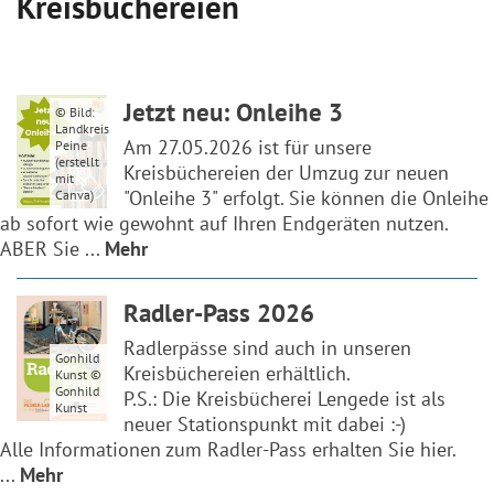
Kreisbüchereien
Jetzt neu: Onleihe 3
© Bild:
Landkreis
Am 27.05.2026 ist für unsere
Peine
(erstellt
Kreisbüchereien der Umzug zur neuen
mit
"Onleihe 3" erfolgt. Sie können die Onleihe
Canva)
ab sofort wie gewohnt auf Ihren Endgeräten nutzen.
ABER Sie ...
Mehr
Radler-Pass 2026
Radlerpässe sind auch in unseren
Gonhild
Kreisbüchereien erhältlich.
Kunst ©
Gonhild
P.S.: Die Kreisbücherei Lengede ist als
Kunst
neuer Stationspunkt mit dabei :-)
Alle Informationen zum Radler-Pass erhalten Sie hier.
...
Mehr